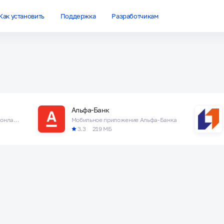
Как установить
Поддержка
Разработчикам
Альфа-Банк
ВТБ Онлайн – в лидерах среди онлайн-банков по версии Markswebb
Мобильное приложение Альфа-Банка
3.3
219 МБ