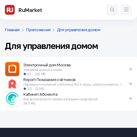
RuMarket
Главная
Приложения
Для управления домом
Для управления домом
Электронный дом Москва
Управляй домом онлайн
3.7
122 МБ
Report Показания счётчиков
Передача показаний счётчиков ЖКХ: воды, электроэнергии, газа и отопления
3.5
21 МБ
Кабинет Абонента
Все возможности сервиса в вашем смартфоне!
34.5 МБ