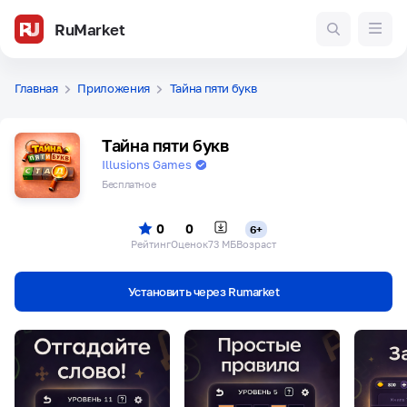
RuMarket
Главная
Приложения
Тайна пяти букв
Тайна пяти букв
Illusions Games
Бесплатное
0
0
6+
Рейтинг
Оценок
73 МБ
Возраст
Установить через Rumarket