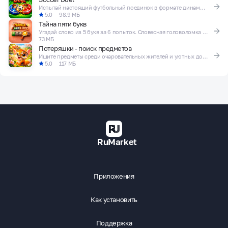
Испытай настоящий футбольный поединок в формате динамичной настольной аркады!
5.0
98.9 МБ
Тайна пяти букв
Угадай слово из 5 букв за 6 попыток. Словесная головоломка с уровнями!
73 МБ
Потеряшки - поиск предметов
Ищите предметы среди очаровательных жителей и уютных домиков!
5.0
117 МБ
RuMarket
Приложения
Как установить
Поддержка