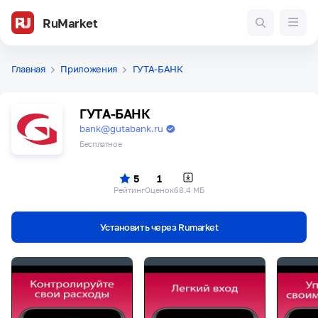
RuMarket
Главная
Приложения
ГУТА-БАНК
ГУТА-БАНК
bank@gutabank.ru
Бесплатное
5
1
Рейтинг
Оценок
68.4 МБ
Установить через Rumarket