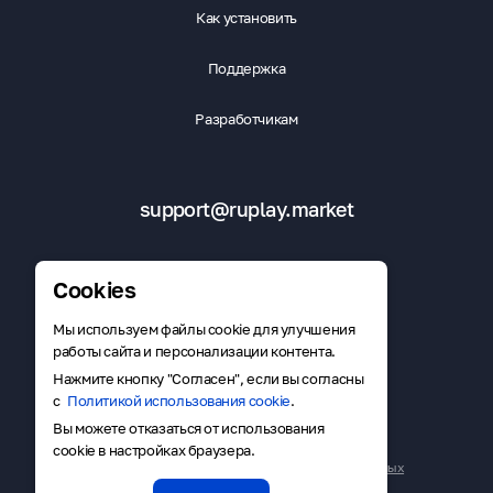
Как установить
Поддержка
Разработчикам
support@ruplay.market
Cookies
Мы используем файлы cookie для улучшения
Скачать RuMarket
работы сайта и персонализации контента.
Нажмите кнопку "Согласен", если вы согласны
с
Политикой использования cookie
.
Вы можете отказаться от использования
Публичная оферта
cookie в настройках браузера.
Политика в отношении обработки персональных данных