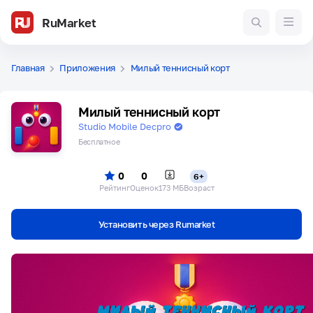
RuMarket
Главная
Приложения
Милый теннисный корт
Милый теннисный корт
Studio Mobile Decpro
Бесплатное
0
0
6+
Рейтинг
Оценок
173 МБ
Возраст
Установить через Rumarket