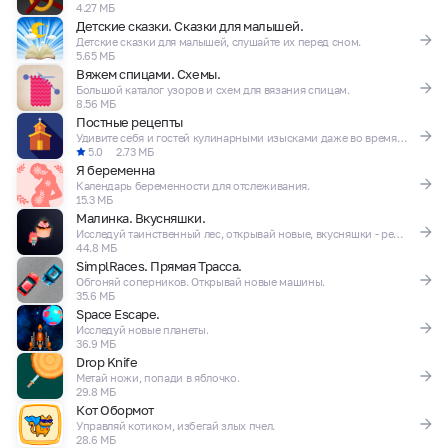
4.27 МБ
Детские сказки. Сказки для малышей.
Детские сказки для малышей, слушайте их перед сном.
5.65 МБ
Вяжем спицами. Схемы.
Большой каталог узоров и схем для вязания спицам.
8.56 МБ
Постные рецепты
Удивите себя и гостей кулинарными изысками даже во время строгого поста.
5.0
2.73 МБ
Я беременна
Календарь беременности для отслеживания.
15.3 МБ
Малинка. Вкусняшки.
Исследуй таинственный лес, открывай новые, вкусняшки - рецепты.
44.8 МБ
SimplRaces. Прямая Трасса.
Обгоняй соперников. Открывай новые машины.
35.6 МБ
Space Escape.
Исследуй новые планеты.
36.9 МБ
Drop Knife
Метай ножи, попади в яблочко.
29.8 МБ
Кот Обормот
Управляй котиком, избегай злых пчел.
28.6 МБ