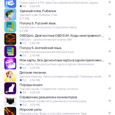
Отдам даром в РФ. Здесь вы найдете все бесплатно, даром.
1.0
2.98 МБ
Удачный клев. Рыбалка.
Удачный клев. Рыбалка. Free.
5.77 МБ
Получу 5. Русский язык.
Справочник школьника по русскому языку
2.9 МБ
OBD2pro. Диагностика OBD ELM. Коды неисправностей.
OBD2pro - диагностический сканер ЭБУ
1.0
2.99 МБ
Получу 5. Английский язык.
Справочник школьника английский язык
5.0
2.76 МБ
Мои карты. Все дисконтные карты в одном приложении
Мои карты. Все дисконтные карты в одном приложении
3.0
4.32 МБ
Детские песенки.
Детские песенки. Песни для ваших малышей. Любимые песенки в одном месте.
5.0
4.54 МБ
Породы кошек
Породы кошек. Справочник пород котиков.
5.0
6.18 МБ
Справочник разъемов и коннекторов
Подробный справочник разъемов и коннекторов.
5.0
3.03 МБ
Морские узлы
Морские узлы. Виды и способы завязывания. Узлы.