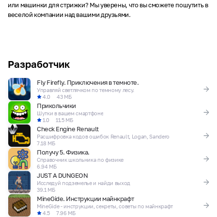
или машинки для стрижки? Мы уверены, что вы сможете пошутить в
веселой компании над вашими друзьями.
Разработчик
Fly Firefly. Приключения в темноте.
Управляй светлячком по темному лесу.
4.0
43 МБ
Прикольчики
Шутки в вашем смартфоне
1.0
11.5 МБ
Check Engine Renault
Расшифровка кодов ошибок Renault, Logan, Sandero
7.18 МБ
Получу 5. Физика.
Справочник школьника по физике
6.94 МБ
JUST A DUNGEON
Исследуй подземелье и найди выход
39.1 МБ
MineGide. Инструкции майнкрафт
MineGide - инструкции, секреты, советы по майнкрафт
4.5
7.96 МБ