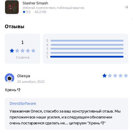
Slasher Smash
Избегай препятствия, побеждай врагов.
5.0
46.2 МБ
Отзывы
5
1
4
3
2
1
1 оценка
Olesya
20 декабря, 2022
Хрень 👎
DmndSoftware
Уважаемая Олеся, спасибо за ваш конструктивный отзыв. Мы
приложим все наши усилия, и в следующем обновлении
очень постараемся сделать не... цитируем "Хрень 👎"