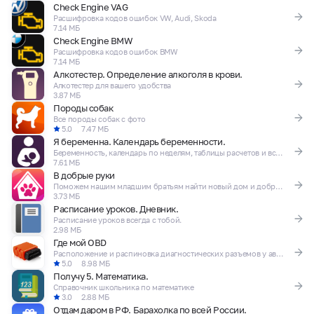
Check Engine VAG
Расшифровка кодов ошибок VW, Audi, Skoda
7.14 МБ
Check Engine BMW
Расшифровка кодов ошибок BMW
7.14 МБ
Алкотестер. Определение алкоголя в крови.
Алкотестер для вашего удобства
3.87 МБ
Породы собак
Все породы собак с фото
5.0
7.47 МБ
Я беременна. Календарь беременности.
Беременность, календарь по неделям, таблицы расчетов и все что нужно, здесь.
7.61 МБ
В добрые руки
Поможем нашим младшим братьям найти новый дом и добрые руки.
3.73 МБ
Расписание уроков. Дневник.
Расписание уроков всегда с тобой.
2.98 МБ
Где мой OBD
Расположение и распиновка диагностических разъемов у автомобилей.
5.0
8.98 МБ
Получу 5. Математика.
Справочник школьника по математике
3.0
2.88 МБ
Отдам даром в РФ. Барахолка по всей России.