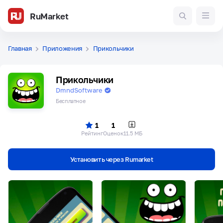
RuMarket
Главная
Приложения
Прикольчики
Прикольчики
DmndSoftware
Бесплатное
1
1
Рейтинг
Оценок
11.5 МБ
Установить через Rumarket