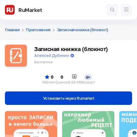
RuMarket
Главная
Приложения
Записная книжка (блокнот)
Записная книжка (блокнот)
Алексей Дубинин
Бесплатное
0
0
0+
Рейтинг
Оценок
8.68 МБ
Возраст
Установить через Rumarket