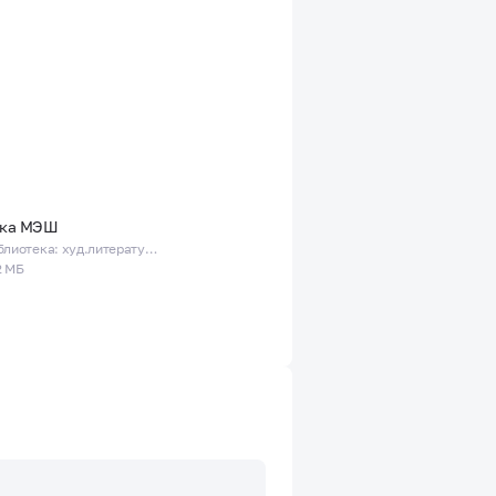
.
ека МЭШ
Онлайн-библиотека: худ.литература, сценарии уроков, приложения, тесты и др.
2 МБ