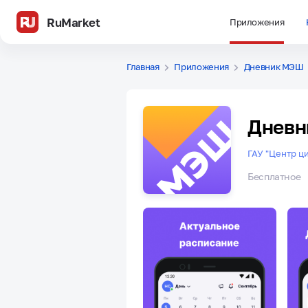
RuMarket
Приложения
Главная
Приложения
Дневник МЭШ
Днев
ГАУ "Центр ц
Бесплатное