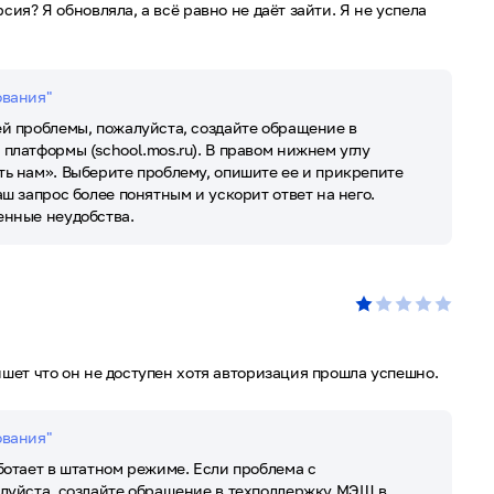
сия? Я обновляла, а всё равно не даёт зайти. Я не успела
ования"
й проблемы, пожалуйста, создайте обращение в
платформы (school.mos.ru). В правом нижнем углу
ь нам». Выберите проблему, опишите ее и прикрепите
ш запрос более понятным и ускорит ответ на него.
енные неудобства.
ишет что он не доступен хотя авторизация прошла успешно.
ования"
ботает в штатном режиме. Если проблема с
луйста, создайте обращение в техподдержку МЭШ в