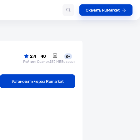
Скачать RuMarket
2.4
40
0+
Рейтинг
Оценок
185 МБ
Возраст
Установить через Rumarket