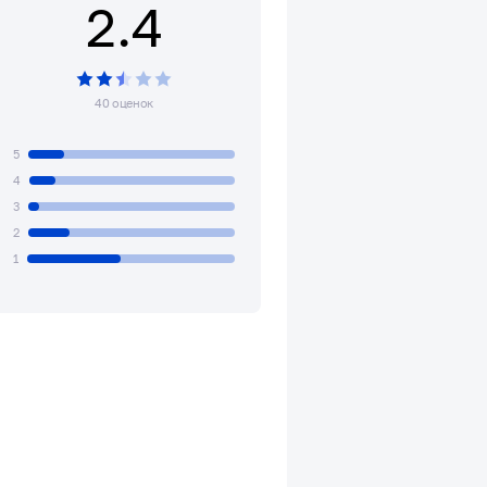
2.4
40 оценок
5
4
3
2
1