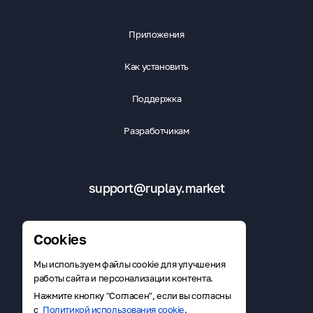
Приложения
Как установить
Поддержка
Разработчикам
support@ruplay.market
Cookies
Мы используем файлы cookie для улучшения
Скачать RuMarket
работы сайта и персонализации контента.
Нажмите кнопку "Согласен", если вы согласны
с
Политикой использования cookie
.