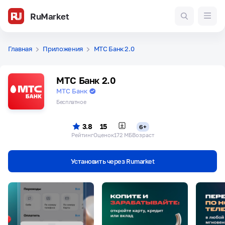
RuMarket
Главная
Приложения
МТС Банк 2.0
МТС Банк 2.0
МТС Банк
Бесплатное
3.8
15
6+
Рейтинг
Оценок
172 МБ
Возраст
Установить через Rumarket