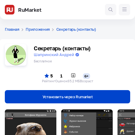
RuMarket
Главная
Приложения
Секретарь (контакты)
Секретарь (контакты)
Шапринский Андрей
Бесплатное
5
1
6+
Рейтинг
Оценок
65.2 МБ
Возраст
Установить через Rumarket