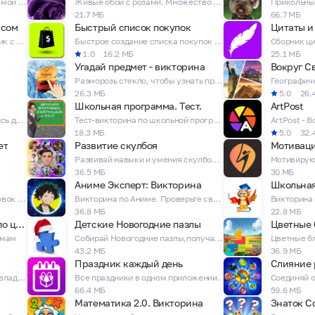
Счетчик отжиманий с диаграммой прогресса
Живые обои с розами. Множество цветовых тем
 его прозрачность и размытость. Также можете поменять шрифт и 
21.7 МБ
66.7 МБ
асть его у вас установите виджет. Всех с наступающим Рождество
асом
Быстрый список покупок
Цитаты и
Мощный светодиодный фонарик с двумя режимами работы и компасом.
Быстрое создание списка покупок и любых других списков
ет может обновляться автоматически. Если на вашем устройстве 
1.0
16.2 МБ
25.1 МБ
Угадай предмет - викторина
Вокруг С
е на него и он обновится.
Разморозь стекло, чтобы узнать предмет
26.3 МБ
5.0
26.
Школьная программа. Тест.
ArtPost
Начни с DOGE и SHIB, поднимись до BTC и ETH и покори крипторынок!
Тест-викторина по школьной программе.
18.3 МБ
5.0
32.
ет
Развитие скулбоя
Мотивац
Развивай навыки и умения скулбоя, чтобы стать супербоем.
36.5 МБ
30 МБ
Аниме Эксперт: Викторина
Таймер Интервальных Тренировок с музыкой
Викторина по Аниме. Проверьте свои знания Аниме.
Викторина
36.8 МБ
22.8 МБ
Угадай Советский фильм по цитате
Детские Новогодние пазлы
ьмам
Собирай Новогодние пазлы,получай поздравления от Деда Мороза!
43.2 МБ
36.9 МБ
Праздник каждый день
Слияние 
Мой супермаркет. Симулятор владельца магазина.
Все праздники в одном приложении.
66.4 МБ
59.6 МБ
Математика 2.0. Викторина
Знаток С