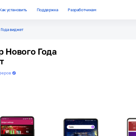
Как установить
Поддержка
Разработчикам
 Года виджет
р Нового Года
т
феров