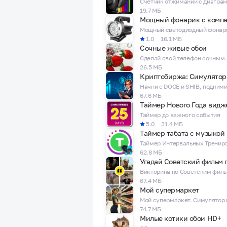
фон виджета Новогоднего таймера,
19.7 МБ
Год уже скоро не дайте Гринчу укр
Мощный фонарик с комп
ВАЖНО! Не на всех телефонах видж
1.0
16.1 МБ
Сочные живые обои
обновления виджета, просто нажмит
Сделай свой телефон сочным.
26.5 МБ
Криптобиржа: Симулятор
67.6 МБ
Таймер Нового Года видж
Таймер до важного события
5.0
31.4 МБ
Таймер табата с музыкой
62.8 МБ
Викторина по Советским фил
67.4 МБ
Мой супермаркет
74.7 МБ
Милые котики обои HD+