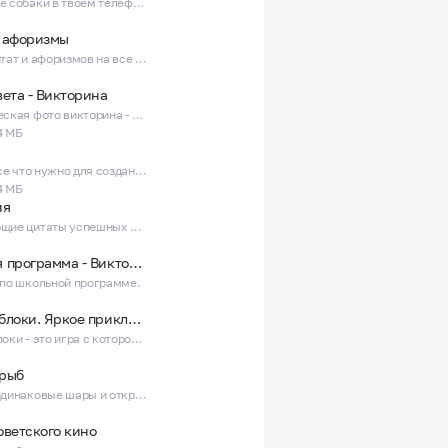
Прикольные собаки в твоем телефоне
цвет таймера. Рождество и Новый
м и Новым Годом.
 афоризмы
Сборник цитат и афоризмов на все случаи.
не происходит автоматического
вета - Викторина
Географическая фото викторина - Вокруг Света
4 МБ
ArtPost - Все что нужно для создания открыток, постов, текста на фото
4 МБ
ия
Мотивирующие цитаты успешных людей на каждый день.
Школьная программа - Викторина
 по школьной программе.
Цветные блоки. Яркое приключение
Цветные блоки - это игра с которой время летит незаметно.
рыб
Соединяй одинаковые шары и открывай новые виды рыб и морских животных.
оветского кино