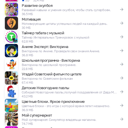
5.0
31.4 МБ
Развитие скулбоя
Развивай навыки и умения скулбоя, чтобы стать супербоем.
36.5 МБ
Мотивация
Мотивирующие цитаты успешных людей на каждый день.
30 МБ
Таймер табата с музыкой
Таймер Интервальных Тренировок с музыкой
62.8 МБ
Аниме Эксперт: Викторина
Викторина по Аниме. Проверьте свои знания Аниме.
36.8 МБ
Школьная программа - Викторина
Викторина по школьной программе.
22.8 МБ
Угадай Советский фильм по цитате
Викторина по Советским фильмам
67.4 МБ
Детские Новогодние пазлы
Собирай Новогодние пазлы,получай поздравления от Деда Мороза!
43.2 МБ
Цветные блоки. Яркое приключение
Цветные блоки - это игра с которой время летит незаметно.
36.9 МБ
Мой супермаркет
Мой супермаркет. Симулятор владельца магазина.
74.7 МБ