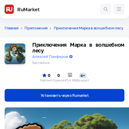
RuMarket
Главная
Приложения
Приключения Марка в волшебном лесу
Приключения Марка в волшебном
лесу
Алексей Панферов
Бесплатное
0
0
6+
Рейтинг
Оценок
45.4 МБ
Возраст
Установить через Rumarket