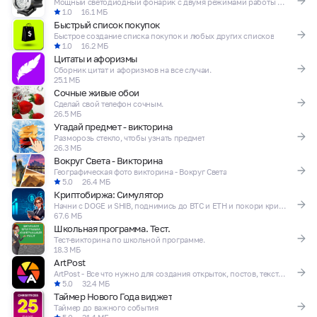
Мощный светодиодный фонарик с двумя режимами работы и компасом.
1.0
16.1 МБ
Быстрый список покупок
Быстрое создание списка покупок и любых других списков
1.0
16.2 МБ
Цитаты и афоризмы
Сборник цитат и афоризмов на все случаи.
25.1 МБ
Сочные живые обои
Сделай свой телефон сочным.
26.5 МБ
Угадай предмет - викторина
Разморозь стекло, чтобы узнать предмет
26.3 МБ
Вокруг Света - Викторина
Географическая фото викторина - Вокруг Света
5.0
26.4 МБ
Криптобиржа: Симулятор
Начни с DOGE и SHIB, поднимись до BTC и ETH и покори крипторынок!
67.6 МБ
Школьная программа. Тест.
Тест-викторина по школьной программе.
18.3 МБ
ArtPost
ArtPost - Все что нужно для создания открыток, постов, текста на фото
5.0
32.4 МБ
Таймер Нового Года виджет
Таймер до важного события