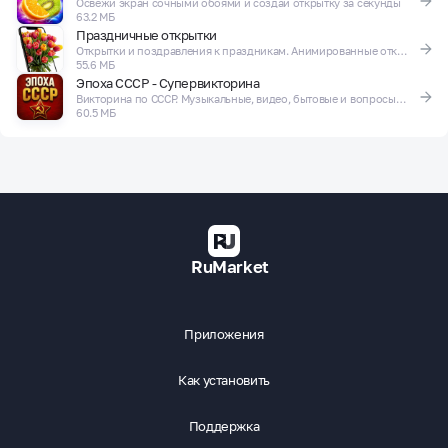
Освежи экран сочными обоями и создай открытку за секунды
63.2 МБ
Праздничные открытки
Открытки и поздравления к праздникам. Анимированные открытки.
55.6 МБ
Эпоха СССР - Супервикторина
Викторина по СССР. Музыкальные, видео, бытовые и вопросы по истории СССР.
60.5 МБ
RuMarket
Приложения
Как установить
Поддержка