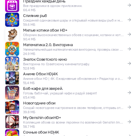
Праздник каждый день
Все праздники в одном приложении.
66.4 МБ
Слияние рыб
Соединяй одинаковые шары и открывай новые виды рыб и морских животных.
59.6 МБ
Милые котики обои HD+
Сборник высококачественных обоев с кошками, котами и котятами
90.4 МБ
Математика 2.0. Викторина
Увлекательнейшая математическая викторина, проверь свои навыки в арифметике.
24.9 МБ
Знаток Советского кино
Викторина по Советскому кинематографу.
52.8 МБ
Аниме Обои HD|4K
Аниме обои HD | 4K: Ежедневные обновления + Редактор и офлайн-сохранения.
51.4 МБ
Боб-кафе для зверей.
Готовь бабл-чай, украшай кафе и радуй зверят!
65.4 МБ
Новогодние обои
Создай новогоднее настроение в своем телефоне, отправь открытку друзьям!
39.8 МБ
My Genshin обоиHD+
Коллекция обоев со всеми героями по вселенной Genshin Impact
58.7 МБ
Сочные обои HD|4K