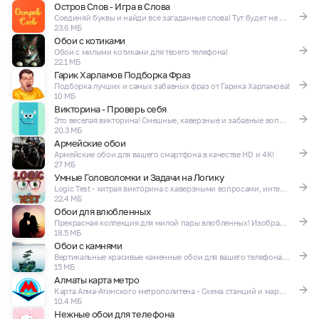
Остров Слов - Игра в Слова
Соединяй буквы и найди все загаданные слова! Тут будет не просто)
23.6 МБ
Обои с котиками
Обои с милыми котиками для твоего телефона!
22.1 МБ
Гарик Харламов Подборка Фраз
Подборка лучших и самых забавных фраз от Гарика Харламова!
10 МБ
Викторина - Проверь себя
Это веселая викторина! Смешные, каверзные и забавные вопросы на разную тематику!
20.3 МБ
Армейские обои
Армейские обои для вашего смартфона в качестве HD и 4K!
27 МБ
Умные Головоломки и Задачи на Логику
Logic Test - хитрая викторина с каверзными вопросами, интеллектуальный iq тест
22.4 МБ
Обои для влюбленных
Прекрасная коллекция для милой пары влюбленных! Изображения HD и 4K
18.5 МБ
Обои с камнями
Вертикальные красивые каменные обои для вашего телефона 4K и HD
15 МБ
Алматы карта метро
Карта Алма-Атинского метрополитена - Схема станций и маршрутов
10.4 МБ
Нежные обои для телефона