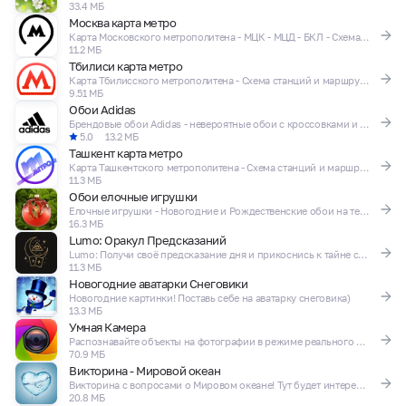
33.4 МБ
Москва карта метро
Карта Московского метрополитена - МЦК - МЦД - БКЛ - Схема станций
11.2 МБ
Тбилиси карта метро
Карта Тбилисского метрополитена - Схема станций и маршрутов
9.51 МБ
Обои Adidas
Брендовые обои Adidas - невероятные обои с кроссовками и логотипами адидас!
5.0
13.2 МБ
Ташкент карта метро
Карта Ташкентского метрополитена - Схема станций и маршрутов
11.3 МБ
Обои елочные игрушки
Елочные игрушки - Новогодние и Рождественские обои на телефон!
16.3 МБ
Lumo: Оракул Предсказаний
Lumo: Получи своё предсказание дня и прикоснись к тайне судьбы!
11.3 МБ
Новогодние аватарки Снеговики
Новогодние картинки! Поставь себе на аватарку снеговика)
13.3 МБ
Умная Камера
Распознавайте объекты на фотографии в режиме реального времени!
70.9 МБ
Викторина - Мировой океан
Викторина с вопросами о Мировом океане! Тут будет интересно!
20.8 МБ