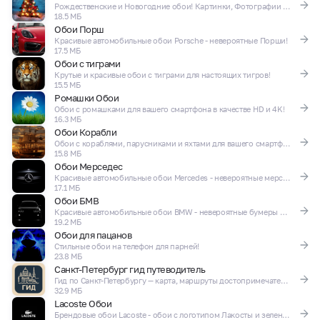
Рождественские и Новогодние обои! Картинки, Фотографии и Обои для телефона!
18.5 МБ
Обои Порш
Красивые автомобильные обои Porsche - невероятные Порши!
17.5 МБ
Обои с тиграми
Крутые и красивые обои с тиграми для настоящих тигров!
15.5 МБ
Ромашки Обои
Обои с ромашками для вашего смартфона в качестве HD и 4K!
16.3 МБ
Обои Корабли
Обои с кораблями, парусниками и яхтами для вашего смартфона в качестве HD и 4K!
15.8 МБ
Обои Мерседес
Красивые автомобильные обои Mercedes - невероятные мерсы и мерины!
17.1 МБ
Обои БМВ
Красивые автомобильные обои BMW - невероятные бумеры и бэхи!
19.2 МБ
Обои для пацанов
Стильные обои на телефон для парней!
23.8 МБ
Санкт-Петербург гид путеводитель
Гид по Санкт-Петербургу — карта, маршруты достопримечательности
32.9 МБ
Lacoste Обои
Брендовые обои Lacoste - обои с логотипом Лакосты и зеленым крокодилом!