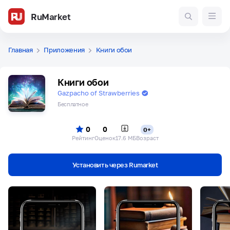
RuMarket
Главная
Приложения
Книги обои
Книги обои
Gazpacho of Strawberries
Бесплатное
0
0
0+
Рейтинг
Оценок
17.6 МБ
Возраст
Установить через Rumarket