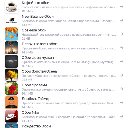
Кофейные обои
Кофе обои: наполни свой день энергией с кофейными обоями!
18.5 МБ
New Balance Обои
Брендовые обои New Balance - обои с кроссовками и логотипами нью бэленс!
14.1 МБ
Осенние обои
Наслаждайтесь красотой осени с потрясающими осенними обоями!
21 МБ
Песочные часы обои
Красивые обои с песочными часами - невероятные обои с часами!
14.8 МБ
Обои форд мустанг
Красивые автомобильные обои Ford Mustang (Форд Мустанг)
16.5 МБ
Обои Золотая Осень
Почувствуйте всю красоту золотой осени с нашими яркими осенними обоями
21.3 МБ
Обои с розами
Огромная коллекция красивых цветочных обоев с розами для телефона!
16.4 МБ
Дембель Таймер
Приложение покажет вам количество дней до заветного Дембеля!
14.5 МБ
Обои Nike
Брендовые обои Nike - невероятные обои с кроссовками найк!
14.2 МБ
Рождество Обои