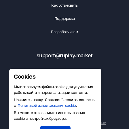
Как установить
Поддержка
Разработчикам
support@ruplay.market
Cookies
Мы используем файлы cookie для улучшения
Скачать RuMarket
работы сайта и персонализации контента.
Нажмите кнопку "Согласен", если вы согласны
с
Политикой использования cookie
.
Вы можете отказаться от использования
Публичная оферта
cookie в настройках браузера.
Политика в отношении обработки персональных данных