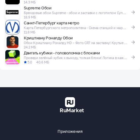
14.3 МБ
Supreme Обои
Брендовые обои Supreme - обои и заставки с логотипом Суприм!
18.9 МБ
Санкт-Петербург карта метро
Карта Петербургского метрополитена - Схема станций и маршрутов
11.8 МБ
Криштиану Роналду Обои
Обои Криштиану Роналду HD – Фото CR7 на заставку! Крутые футбольные обои
24.2 МБ
Двигать кубики - головоломка с блоками
Проведи зелёный кубик к выходу, толкая блоки! Логика в каждом уровне!
5.0
40.6 МБ
RuMarket
Приложения