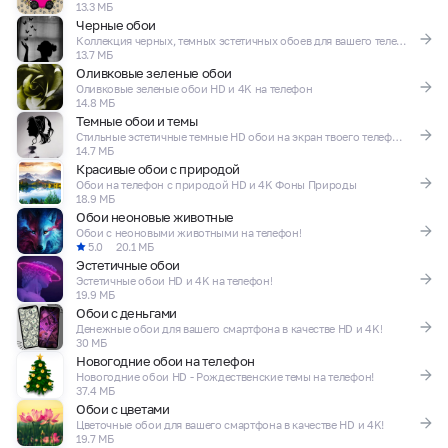
13.3 МБ
Черные обои
Коллекция черных, темных эстетичных обоев для вашего телефона!
13.7 МБ
Оливковые зеленые обои
Оливковые зеленые обои HD и 4K на телефон
14.8 МБ
Темные обои и темы
Стильные эстетичные темные HD обои на экран твоего телефона!
14.7 МБ
Красивые обои с природой
Обои на телефон с природой HD и 4K Фоны Природы
18.9 МБ
Обои неоновые животные
Обои с неоновыми животными на телефон!
5.0
20.1 МБ
Эстетичные обои
Эстетичные обои HD и 4K на телефон!
19.9 МБ
Обои с деньгами
Денежные обои для вашего смартфона в качестве HD и 4K!
30 МБ
Новогодние обои на телефон
Новогодние обои HD - Рождественские темы на телефон!
37.4 МБ
Обои с цветами
Цветочные обои для вашего смартфона в качестве HD и 4K!
19.7 МБ