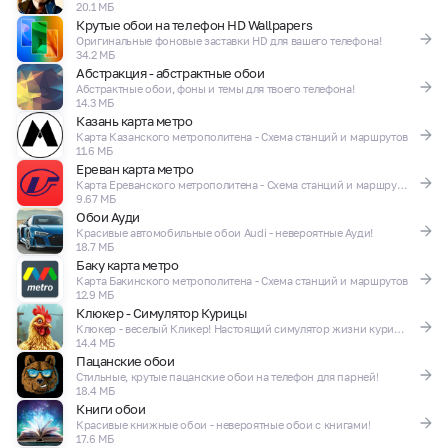
20.1 МБ
Крутые обои на телефон HD Wallpapers
Оригинальные фоновые заставки HD для вашего телефона!
34.2 МБ
Абстракция - абстрактные обои
Абстрактные обои, фоны и темы для твоего телефона!
14.3 МБ
Казань карта метро
Карта Казанского метрополитена - Схема станций и маршрутов
11.6 МБ
Ереван карта метро
Карта Ереванского метрополитена - Схема станций и маршрутов
9.67 МБ
Обои Ауди
Красивые автомобильные обои Audi - невероятные Ауди!
18.7 МБ
Баку карта метро
Карта Бакинского метрополитена - Схема станций и маршрутов
12.9 МБ
Клюкер - Симулятор Курицы
Клюкер - веселый Кликер! Настоящий симулятор жизни курицы! Ржака игра!
14.4 МБ
Пацанские обои
Стильные, крутые пацанские обои на телефон для парней!
18.4 МБ
Книги обои
Красивые книжные обои - невероятные обои с книгами!
17.6 МБ