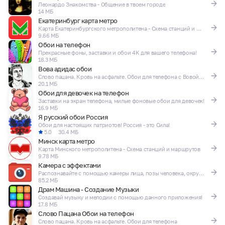
Леонардо Знакомства - Общение в твоем городе
14 МБ
Екатеринбург карта метро
Карта Екатеринбургского метрополитена - Схема станций и маршрутов
9.66 МБ
Обои на телефон
Прекрасные фоны, заставки и обои 4K для вашего телефона!
18.3 МБ
Вова адидас обои
Слово пацана. Кровь на асфальте. Обои для телефона с Вовой Адидас
20.1 МБ
Обои для девочек на телефон
Заставки на экран телефона, милые фоновые обои для девочек!
16.9 МБ
Я русский обои Россия
Обои для настоящих патриотов! Россия - это Сила!
5.0
30.4 МБ
Минск карта метро
Карта Минского метрополитена - Схема станций и маршрутов
9.78 МБ
Камера с эффектами
Распознавайте с помощью камеры лица, позы человека, окружающие объекты!
85.2 МБ
Драм Машина - Создание Музыки
Создавай музыку и мелодии с помощью данного приложения!
17.8 МБ
Слово Пацана Обои на телефон
Слово пацана. Кровь на асфальте. Обои для телефона