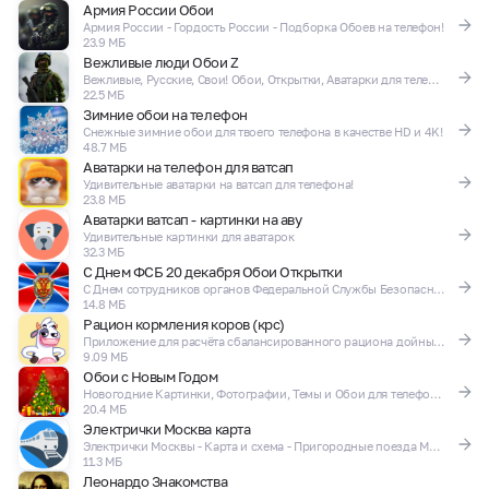
Армия России Обои
Армия России - Гордость России - Подборка Обоев на телефон!
23.9 МБ
Вежливые люди Обои Z
Вежливые, Русские, Свои! Обои, Открытки, Аватарки для телефона
22.5 МБ
Зимние обои на телефон
Снежные зимние обои для твоего телефона в качестве HD и 4K!
48.7 МБ
Аватарки на телефон для ватсап
Удивительные аватарки на ватсап для телефона!
23.8 МБ
Аватарки ватсап - картинки на аву
Удивительные картинки для аватарок
32.3 МБ
С Днем ФСБ 20 декабря Обои Открытки
С Днем сотрудников органов Федеральной Службы Безопасности! Обои и открытки!
14.8 МБ
Рацион кормления коров (крс)
Приложение для расчёта сбалансированного рациона дойных коров (КРС)
9.09 МБ
Обои с Новым Годом
Новогодние Картинки, Фотографии, Темы и Обои для телефона!
20.4 МБ
Электрички Москва карта
Электрички Москвы - Карта и схема - Пригородные поезда Москвы и области
11.3 МБ
Леонардо Знакомства