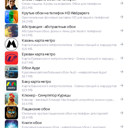
Слово пацана. Кровь на асфальте. Обои для телефона
20.1 МБ
Крутые обои на телефон HD Wallpapers
Оригинальные фоновые заставки HD для вашего телефона!
34.2 МБ
Абстракция - абстрактные обои
Абстрактные обои, фоны и темы для твоего телефона!
14.3 МБ
Казань карта метро
Карта Казанского метрополитена - Схема станций и маршрутов
11.6 МБ
Ереван карта метро
Карта Ереванского метрополитена - Схема станций и маршрутов
9.67 МБ
Обои Ауди
Красивые автомобильные обои Audi - невероятные Ауди!
18.7 МБ
Баку карта метро
Карта Бакинского метрополитена - Схема станций и маршрутов
12.9 МБ
Клюкер - Симулятор Курицы
Клюкер - веселый Кликер! Настоящий симулятор жизни курицы! Ржака игра!
14.4 МБ
Пацанские обои
Стильные, крутые пацанские обои на телефон для парней!
18.4 МБ
Книги обои
Красивые книжные обои - невероятные обои с книгами!