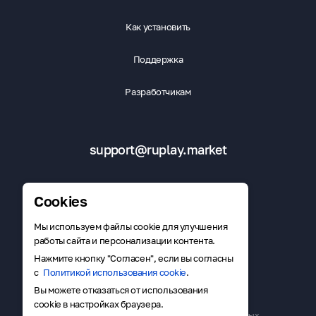
Как установить
Поддержка
Разработчикам
support@ruplay.market
Cookies
Мы используем файлы cookie для улучшения
Скачать RuMarket
работы сайта и персонализации контента.
Нажмите кнопку "Согласен", если вы согласны
с
Политикой использования cookie
.
Вы можете отказаться от использования
Публичная оферта
cookie в настройках браузера.
Политика в отношении обработки персональных данных