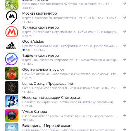
Весенние обои для вашего смартфона в качестве HD и 4K!
33.4 МБ
Москва карта метро
Карта Московского метрополитена - МЦК - МЦД - БКЛ - Схема станций
11.2 МБ
Тбилиси карта метро
Карта Тбилисского метрополитена - Схема станций и маршрутов
9.51 МБ
Обои Adidas
Брендовые обои Adidas - невероятные обои с кроссовками и логотипами адидас!
5.0
13.2 МБ
Ташкент карта метро
Карта Ташкентского метрополитена - Схема станций и маршрутов
11.3 МБ
Обои елочные игрушки
Елочные игрушки - Новогодние и Рождественские обои на телефон!
16.3 МБ
Lumo: Оракул Предсказаний
Lumo: Получи своё предсказание дня и прикоснись к тайне судьбы!
11.3 МБ
Новогодние аватарки Снеговики
Новогодние картинки! Поставь себе на аватарку снеговика)
13.3 МБ
Умная Камера
Распознавайте объекты на фотографии в режиме реального времени!
70.9 МБ
Викторина - Мировой океан
Викторина с вопросами о Мировом океане! Тут будет интересно!