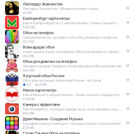
Леонардо Знакомства
Леонардо Знакомства - Общение в твоем городе
14 МБ
Екатеринбург карта метро
Карта Екатеринбургского метрополитена - Схема станций и маршрутов
9.66 МБ
Обои на телефон
Прекрасные фоны, заставки и обои 4K для вашего телефона!
18.3 МБ
Вова адидас обои
Слово пацана. Кровь на асфальте. Обои для телефона с Вовой Адидас
20.1 МБ
Обои для девочек на телефон
Заставки на экран телефона, милые фоновые обои для девочек!
16.9 МБ
Я русский обои Россия
Обои для настоящих патриотов! Россия - это Сила!
5.0
30.4 МБ
Минск карта метро
Карта Минского метрополитена - Схема станций и маршрутов
9.78 МБ
Камера с эффектами
Распознавайте с помощью камеры лица, позы человека, окружающие объекты!
85.2 МБ
Драм Машина - Создание Музыки
Создавай музыку и мелодии с помощью данного приложения!
17.8 МБ
Слово Пацана Обои на телефон