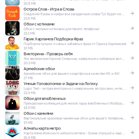
20.8 МБ
Остров Слов - Игра в Слова
Соединяй буквы и найди все загаданные слова! Тут будет не просто)
23.6 МБ
Обои с котиками
Обои с милыми котиками для твоего телефона!
22.1 МБ
Гарик Харламов Подборка Фраз
Подборка лучших и самых забавных фраз от Гарика Харламова!
10 МБ
Викторина - Проверь себя
Это веселая викторина! Смешные, каверзные и забавные вопросы на разную тематику!
20.3 МБ
Армейские обои
Армейские обои для вашего смартфона в качестве HD и 4K!
27 МБ
Умные Головоломки и Задачи на Логику
Logic Test - хитрая викторина с каверзными вопросами, интеллектуальный iq тест
22.4 МБ
Обои для влюбленных
Прекрасная коллекция для милой пары влюбленных! Изображения HD и 4K
18.5 МБ
Обои с камнями
Вертикальные красивые каменные обои для вашего телефона 4K и HD
15 МБ
Алматы карта метро
Карта Алма-Атинского метрополитена - Схема станций и маршрутов
10.4 МБ