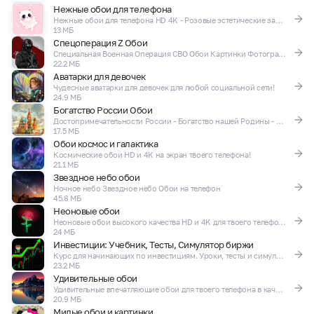
Нежные обои для телефона
Нежные обои для телефона HD 4K - Розовые эстетические заставки!
13 МБ
Спецоперация Z Обои
Специальная Военная Операция СВО Обои Картинки Фотографии Арт
22.2 МБ
Аватарки для девочек
Чудесные аватарки для девочек для любой социальной сети!
24.9 МБ
Богатство России Обои
Достопримечательности России - Богатство нашей Родины - Обои и Темы на телефон
17.5 МБ
Обои космос и галактика
Космические обои HD и 4K на экран твоего телефона!
21.1 МБ
Звездное небо обои
Ночное небо Звездное небо Обои на телефон
45.8 МБ
Неоновые обои
Неоновые обои высокого качества HD и 4K для твоего телефона!
24 МБ
Инвестиции: Учебник, Тесты, Симулятор биржи
Курс для начинающих по инвестициям. Уроки, тесты и симулятор торговли акциями.
23.2 МБ
Удивительные обои
Удивительные впечатляющие обои для твоего телефона в качестве HD и 4K!
20.9 МБ
Милые обои и картинки