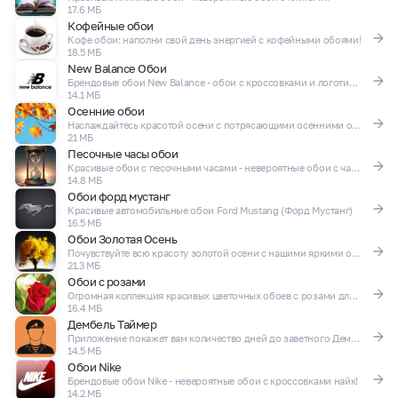
17.6 МБ
Кофейные обои
Кофе обои: наполни свой день энергией с кофейными обоями!
18.5 МБ
New Balance Обои
Брендовые обои New Balance - обои с кроссовками и логотипами нью бэленс!
14.1 МБ
Осенние обои
Наслаждайтесь красотой осени с потрясающими осенними обоями!
21 МБ
Песочные часы обои
Красивые обои с песочными часами - невероятные обои с часами!
14.8 МБ
Обои форд мустанг
Красивые автомобильные обои Ford Mustang (Форд Мустанг)
16.5 МБ
Обои Золотая Осень
Почувствуйте всю красоту золотой осени с нашими яркими осенними обоями
21.3 МБ
Обои с розами
Огромная коллекция красивых цветочных обоев с розами для телефона!
16.4 МБ
Дембель Таймер
Приложение покажет вам количество дней до заветного Дембеля!
14.5 МБ
Обои Nike
Брендовые обои Nike - невероятные обои с кроссовками найк!
14.2 МБ