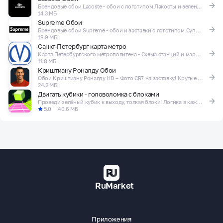
Брендовые обои Lacoste - обои с логотипом Лакосты и зеленым крокодилом!
14.3 МБ
Supreme Обои
Брендовые обои Supreme - обои и заставки с логотипом Суприм!
18.9 МБ
Санкт-Петербург карта метро
Карта Петербургского метрополитена - Схема станций и маршрутов
11.8 МБ
Криштиану Роналду Обои
Обои Криштиану Роналду HD – Фото CR7 на заставку! Крутые футбольные обои
24.2 МБ
Двигать кубики - головоломка с блоками
Проведи зелёный кубик к выходу, толкая блоки! Логика в каждом уровне!
5.0
40.6 МБ
RuMarket
Приложения