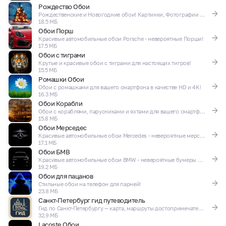
Рождество Обои
Рождественские и Новогодние обои! Картинки, Фотографии и Обои для телефона!
18.5 МБ
Обои Порш
Красивые автомобильные обои Porsche - невероятные Порши!
17.5 МБ
Обои с тиграми
Крутые и красивые обои с тиграми для настоящих тигров!
15.5 МБ
Ромашки Обои
Обои с ромашками для вашего смартфона в качестве HD и 4K!
16.3 МБ
Обои Корабли
Обои с кораблями, парусниками и яхтами для вашего смартфона в качестве HD и 4K!
15.8 МБ
Обои Мерседес
Красивые автомобильные обои Mercedes - невероятные мерсы и мерины!
17.1 МБ
Обои БМВ
Красивые автомобильные обои BMW - невероятные бумеры и бэхи!
19.2 МБ
Обои для пацанов
Стильные обои на телефон для парней!
23.8 МБ
Санкт-Петербург гид путеводитель
Гид по Санкт-Петербургу — карта, маршруты достопримечательности
32.9 МБ
Lacoste Обои