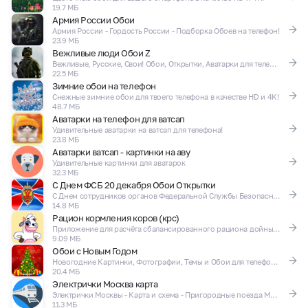
19.7 МБ
Армия России Обои
Армия России - Гордость России - Подборка Обоев на телефон!
23.9 МБ
Вежливые люди Обои Z
Вежливые, Русские, Свои! Обои, Открытки, Аватарки для телефона
22.5 МБ
Зимние обои на телефон
Снежные зимние обои для твоего телефона в качестве HD и 4K!
48.7 МБ
Аватарки на телефон для ватсап
Удивительные аватарки на ватсап для телефона!
23.8 МБ
Аватарки ватсап - картинки на аву
Удивительные картинки для аватарок
32.3 МБ
С Днем ФСБ 20 декабря Обои Открытки
С Днем сотрудников органов Федеральной Службы Безопасности! Обои и открытки!
14.8 МБ
Рацион кормления коров (крс)
Приложение для расчёта сбалансированного рациона дойных коров (КРС)
9.09 МБ
Обои с Новым Годом
Новогодние Картинки, Фотографии, Темы и Обои для телефона!
20.4 МБ
Электрички Москва карта
Электрички Москвы - Карта и схема - Пригородные поезда Москвы и области
11.3 МБ