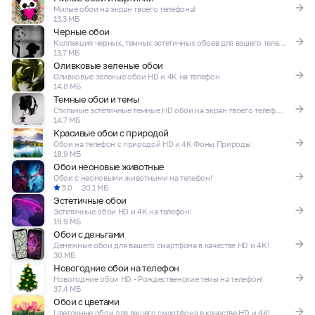
Милые обои на экран твоего телефона!
13.3 МБ
Черные обои
Коллекция черных, темных эстетичных обоев для вашего телефона!
13.7 МБ
Оливковые зеленые обои
Оливковые зеленые обои HD и 4K на телефон
14.8 МБ
Темные обои и темы
Стильные эстетичные темные HD обои на экран твоего телефона!
14.7 МБ
Красивые обои с природой
Обои на телефон с природой HD и 4K Фоны Природы
18.9 МБ
Обои неоновые животные
Обои с неоновыми животными на телефон!
5.0
20.1 МБ
Эстетичные обои
Эстетичные обои HD и 4K на телефон!
19.9 МБ
Обои с деньгами
Денежные обои для вашего смартфона в качестве HD и 4K!
30 МБ
Новогодние обои на телефон
Новогодние обои HD - Рождественские темы на телефон!
37.4 МБ
Обои с цветами
Цветочные обои для вашего смартфона в качестве HD и 4K!