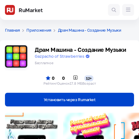
RuMarket
Главная
Приложения
Драм Машина - Создание Музыки
Драм Машина - Создание Музыки
Gazpacho of Strawberries
Бесплатное
0
0
12+
Рейтинг
Оценок
17.8 МБ
Возраст
Установить через Rumarket