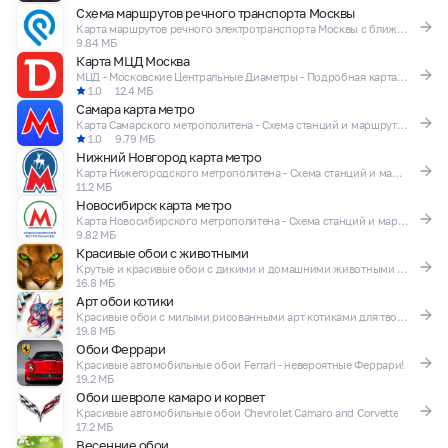
Схема маршрутов речного транспорта Москвы
Карта маршрутов речного электротранспорта Москвы с ближайшими станциями метро
9.84 МБ
Карта МЦД Москва
МЦД - Московские Центральные Диаметры - Подробная карта со всеми остановками!
1.0
12.4 МБ
Самара карта метро
Карта Самарского метрополитена - Схема станций и маршрутов
1.0
9.79 МБ
Нижний Новгород карта метро
Карта Нижегородского метрополитена - Схема станций и маршрутов
11.2 МБ
Новосибирск карта метро
Карта Новосибирского метрополитена - Схема станций и маршрутов
9.82 МБ
Красивые обои с животными
Крутые и красивые обои с дикими и домашними животными для вашего телефона!
16.8 МБ
Арт обои котики
Красивые обои с милыми рисованными арт котиками для твоего телефона!
19.8 МБ
Обои Феррари
Красивые автомобильные обои Ferrari - невероятные Феррари!
19.2 МБ
Обои шевроле камаро и корвет
Красивые автомобильные обои Chevrolet Camaro and Corvette
17.2 МБ
Весенние обои