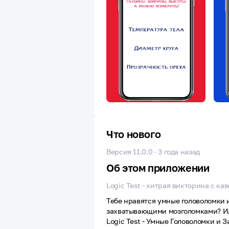
Что нового
Версия 11.0.0 · 3 года назад
Об этом приложении
Logic Test - хитрая викторина с к
Тебе нравятся умные головоломки 
захватывающими мозголомками? Или 
Logic Test - Умные Головоломки и З