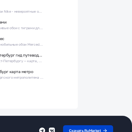
Брендовые обои Nike - невероятные обои с кроссовками найк!
рами
Крутые и красивые обои с тиграми для настоящих тигров!
ес
Красивые автомобильные обои Mercedes - невероятные мерсы и мерины!
Санкт-Петербург гид путеводитель
Гид по Санкт-Петербургу — карта, маршруты достопримечательности
бург карта метро
Карта Петербургского метрополитена - Схема станций и маршрутов
Скачать RuMarket