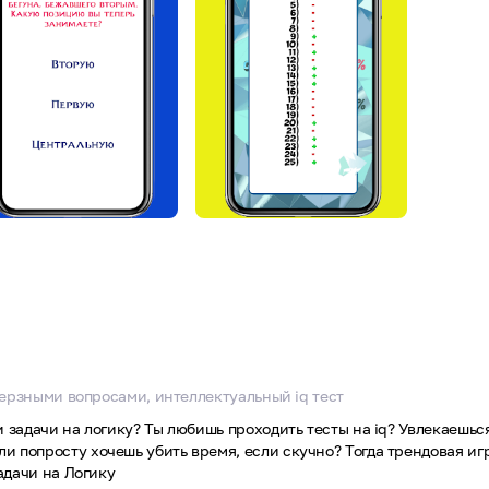
аверзными вопросами, интеллектуальный iq тест
и задачи на логику? Ты любишь проходить тесты на iq? Увлекаешь
попросту хочешь убить время, если скучно? Тогда трендовая игра
адачи на Логику