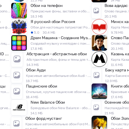
11.3 МБ
14 МБ
о
Обои на телефон
Вова адидас
Карта Екатеринбургского метрополитена - Схема станций и маршрутов
Прекрасные фоны, заставки и обои 4K для вашего телефона!
18.3 МБ
20.1 МБ
н
Я русский обои Россия
Минск ка
Заставки на экран телефона, милые фоновые обои для девочек!
Обои для настоящих патриотов! Россия - это Сила!
5.0
30.4 МБ
9.78 МБ
Драм Машина - Создание Музыки
Слово Па
Распознавайте с помощью камеры лица, позы человека, окружающие объекты!
Создавай музыку и мелодии с помощью данного приложения!
17.8 МБ
20.1 МБ
Крутые обои на телефон HD Wallpapers
Абстракция - абстрактные обои
Казань к
Оригинальные фоновые заставки HD для вашего телефона!
Абстрактные обои, фоны и темы для твоего телефона!
14.3 МБ
11.6 МБ
Обои Ауди
Баку карта 
Карта Ереванского метрополитена - Схема станций и маршрутов
Красивые автомобильные обои Audi - невероятные Ауди!
18.7 МБ
12.9 МБ
ицы
Пацанские обои
Книги об
Клюкер - веселый Кликер! Настоящий симулятор жизни курицы! Ржака игра!
Стильные, крутые пацанские обои на телефон для парней!
18.4 МБ
17.6 МБ
New Balance Обои
Осенние обо
Кофе обои: наполни свой день энергией с кофейными обоями!
Брендовые обои New Balance - обои с кроссовками и логотипами нью бэленс!
14.1 МБ
21 МБ
Обои форд мустанг
Обои Зол
Красивые обои с песочными часами - невероятные обои с часами!
Красивые автомобильные обои Ford Mustang (Форд Мустанг)