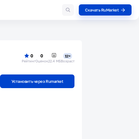
Скачать RuMarket
0
0
12+
Рейтинг
Оценок
22.4 МБ
Возраст
Установить через Rumarket