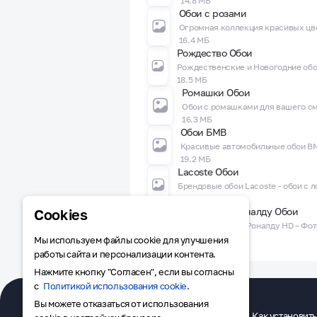
14.8 МБ
Обои с розами
16.4 МБ
Рождество Обои
18.5 МБ
Ромашки Обои
16.3 МБ
Обои БМВ
19.2 МБ
Lacoste Обои
14.3 МБ
Криштиану Роналду Обои
Cookies
24.2 МБ
Мы используем файлы cookie для улучшения
работы сайта и персонализации контента.
Нажмите кнопку "Согласен", если вы согласны
с
Политикой использования cookie
.
Вы можете отказаться от использования
RuMarket
Приложения
Как установить