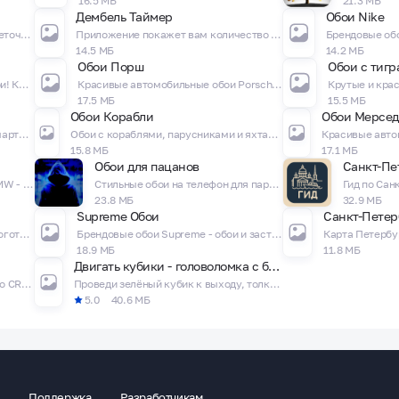
16.5 МБ
21.3 МБ
Дембель Таймер
Обои Nike
Огромная коллекция красивых цветочных обоев с розами для телефона!
Приложение покажет вам количество дней до заветного Дембеля!
14.5 МБ
14.2 МБ
Обои Порш
Обои с тиг
Рождественские и Новогодние обои! Картинки, Фотографии и Обои для телефона!
Красивые автомобильные обои Porsche - невероятные Порши!
17.5 МБ
15.5 МБ
Обои Корабли
Обои Мерсед
Обои с ромашками для вашего смартфона в качестве HD и 4K!
Обои с кораблями, парусниками и яхтами для вашего смартфона в качестве HD и 4K!
15.8 МБ
17.1 МБ
Обои для пацанов
Красивые автомобильные обои BMW - невероятные бумеры и бэхи!
Стильные обои на телефон для парней!
23.8 МБ
32.9 МБ
Supreme Обои
Санкт-Петер
Брендовые обои Lacoste - обои с логотипом Лакосты и зеленым крокодилом!
Брендовые обои Supreme - обои и заставки с логотипом Суприм!
18.9 МБ
11.8 МБ
Двигать кубики - головоломка с блоками
Обои Криштиану Роналду HD – Фото CR7 на заставку! Крутые футбольные обои
Проведи зелёный кубик к выходу, толкая блоки! Логика в каждом уровне!
5.0
40.6 МБ
Поддержка
Разработчикам