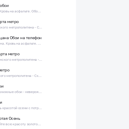
 обои
Слово пацана. Кровь на асфальте. Обои для телефона с Вовой Адидас
рта метро
Карта Минского метрополитена - Схема станций и маршрутов
цана Обои на телефон
Слово пацана. Кровь на асфальте. Обои для телефона
арта метро
Карта Казанского метрополитена - Схема станций и маршрутов
метро
Карта Бакинского метрополитена - Схема станций и маршрутов
ои
Красивые книжные обои - невероятные обои с книгами!
и
Наслаждайтесь красотой осени с потрясающими осенними обоями!
отая Осень
Почувствуйте всю красоту золотой осени с нашими яркими осенними обоями