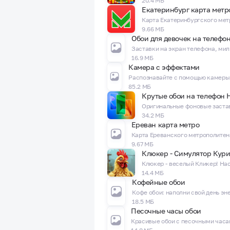
20.4 МБ
Екатеринбург карта метр
9.66 МБ
Обои для девочек на телефо
16.9 МБ
Камера с эффектами
85.2 МБ
34.2 МБ
Ереван карта метро
9.67 МБ
Клюкер - Симулятор Кур
14.4 МБ
Кофейные обои
18.5 МБ
Песочные часы обои