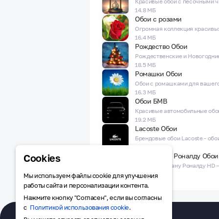
14.8 МБ
Обои с розами
16.4 МБ
Рождество Обои
18.5 МБ
Ромашки Обои
16.3 МБ
Обои БМВ
19.2 МБ
Lacoste Обои
14.3 МБ
Криштиану Роналду Обои
Cookies
24.2 МБ
Мы используем файлы cookie для улучшения
работы сайта и персонализации контента.
Нажмите кнопку "Согласен", если вы согласны
с
Политикой использования cookie
.