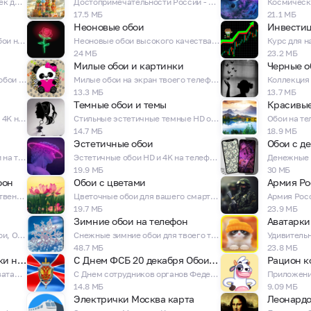
Чудесные аватарки для девочек для любой социальной сети!
Достопримечательности России - Богатство нашей Родины - Обои и Темы на телефон
17.5 МБ
21.1 МБ
Неоновые обои
Ночное небо Звездное небо Обои на телефон
Неоновые обои высокого качества HD и 4K для твоего телефона!
24 МБ
23.2 МБ
Милые обои и картинки
Черные о
Удивительные впечатляющие обои для твоего телефона в качестве HD и 4K!
Милые обои на экран твоего телефона!
13.3 МБ
13.7 МБ
Темные обои и темы
Красивые
Оливковые зеленые обои HD и 4K на телефон
Стильные эстетичные темные HD обои на экран твоего телефона!
14.7 МБ
18.9 МБ
Эстетичные обои
Обои с д
Обои с неоновыми животными на телефон!
Эстетичные обои HD и 4K на телефон!
19.9 МБ
30 МБ
фон
Обои с цветами
Армия Ро
Новогодние обои HD - Рождественские темы на телефон!
Цветочные обои для вашего смартфона в качестве HD и 4K!
19.7 МБ
23.9 МБ
Зимние обои на телефон
Вежливые, Русские, Свои! Обои, Открытки, Аватарки для телефона
Снежные зимние обои для твоего телефона в качестве HD и 4K!
48.7 МБ
23.8 МБ
Аватарки ватсап - картинки на аву
С Днем ФСБ 20 декабря Обои Открытки
Рацион к
Удивительные картинки для аватарок
С Днем сотрудников органов Федеральной Службы Безопасности! Обои и открытки!
14.8 МБ
9.09 МБ
Электрички Москва карта
Леонардо