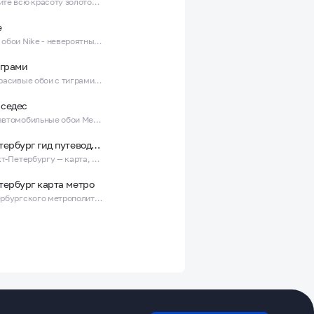
Почувствуйте всю красоту золотой осени с нашими яркими осенними обоями
e
Брендовые обои Nike - невероятные обои с кроссовками найк!
играми
Крутые и красивые обои с тиграми для настоящих тигров!
седес
Красивые автомобильные обои Mercedes - невероятные мерсы и мерины!
Санкт-Петербург гид путеводитель
Гид по Санкт-Петербургу — карта, маршруты достопримечательности
тербург карта метро
Карта Петербургского метрополитена - Схема станций и маршрутов