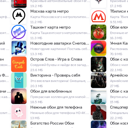
Красивые обои с милыми рисованными арт котиками для твоего телефона!
Красивые автомобильные обои Ferrari - невероятные Феррари!
19.2 МБ
17.2 МБ
Москва карта метро
Тбилиси 
Весенние обои для вашего смартфона в качестве HD и 4K!
Карта Московского метрополитена - МЦК - МЦД - БКЛ - Схема станций
11.2 МБ
9.51 МБ
Ташкент карта метро
Обои ело
Брендовые обои Adidas - невероятные обои с кроссовками и логотипами адидас!
Карта Ташкентского метрополитена - Схема станций и маршрутов
11.3 МБ
16.3 МБ
ний
Новогодние аватарки Снеговики
Умная Ка
Lumo: Получи своё предсказание дня и прикоснись к тайне судьбы!
Новогодние картинки! Поставь себе на аватарку снеговика)
13.3 МБ
70.9 МБ
ан
Остров Слов - Игра в Слова
Обои с к
Викторина с вопросами о Мировом океане! Тут будет интересно!
Соединяй буквы и найди все загаданные слова! Тут будет не просто)
23.6 МБ
22.1 МБ
Гарик Харламов Подборка Фраз
Викторина - Проверь себя
Армейски
Подборка лучших и самых забавных фраз от Гарика Харламова!
Это веселая викторина! Смешные, каверзные и забавные вопросы на разную тематику!
20.3 МБ
27 МБ
Умные Головоломки и Задачи на Логику
Обои для влюбленных
Обои с к
Logic Test - хитрая викторина с каверзными вопросами, интеллектуальный iq тест
Прекрасная коллекция для милой пары влюбленных! Изображения HD и 4K
18.5 МБ
15 МБ
Нежные обои для телефона
Спецопер
Карта Алма-Атинского метрополитена - Схема станций и маршрутов
Нежные обои для телефона HD 4K - Розовые эстетические заставки!
13 МБ
22.2 МБ
Богатство России Обои
Обои кос