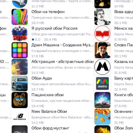
Новогодние Картинки, Фотографии, Темы и Обои для телефона!
Электрички Москвы - Карта и схема - Пригородные поезда Москвы и области
11.3 МБ
14 МБ
о
Обои на телефон
Вова ади
Карта Екатеринбургского метрополитена - Схема станций и маршрутов
Прекрасные фоны, заставки и обои 4K для вашего телефона!
18.3 МБ
20.1 МБ
фон
Я русский обои Россия
Минск ка
Заставки на экран телефона, милые фоновые обои для девочек!
Обои для настоящих патриотов! Россия - это Сила!
5.0
30.4 МБ
9.78 МБ
Драм Машина - Создание Музыки
Слово Па
Распознавайте с помощью камеры лица, позы человека, окружающие объекты!
Создавай музыку и мелодии с помощью данного приложения!
17.8 МБ
20.1 МБ
Крутые обои на телефон HD Wallpapers
Абстракция - абстрактные обои
Казань к
Оригинальные фоновые заставки HD для вашего телефона!
Абстрактные обои, фоны и темы для твоего телефона!
14.3 МБ
11.6 МБ
Обои Ауди
Баку кар
Карта Ереванского метрополитена - Схема станций и маршрутов
Красивые автомобильные обои Audi - невероятные Ауди!
18.7 МБ
12.9 МБ
ицы
Пацанские обои
Книги об
Клюкер - веселый Кликер! Настоящий симулятор жизни курицы! Ржака игра!
Стильные, крутые пацанские обои на телефон для парней!
18.4 МБ
17.6 МБ
New Balance Обои
Осенние 
Кофе обои: наполни свой день энергией с кофейными обоями!
Брендовые обои New Balance - обои с кроссовками и логотипами нью бэленс!
14.1 МБ
21 МБ
Обои форд мустанг
Обои Зол