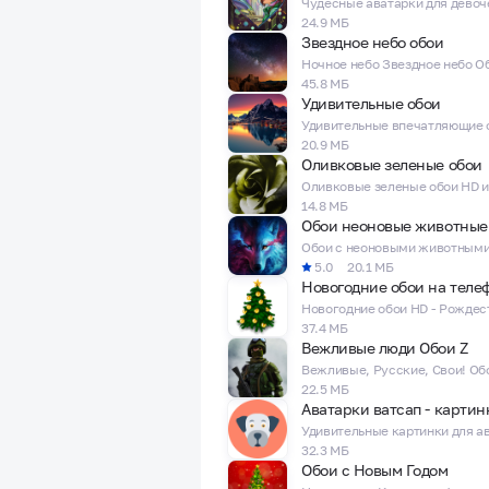
24.9 МБ
Звездное небо обои
45.8 МБ
Удивительные обои
20.9 МБ
Оливковые зеленые обои
14.8 МБ
Обои неоновые животные
5.0
20.1 МБ
Новогодние обои на теле
37.4 МБ
Вежливые люди Обои Z
22.5 МБ
32.3 МБ
Обои с Новым Годом