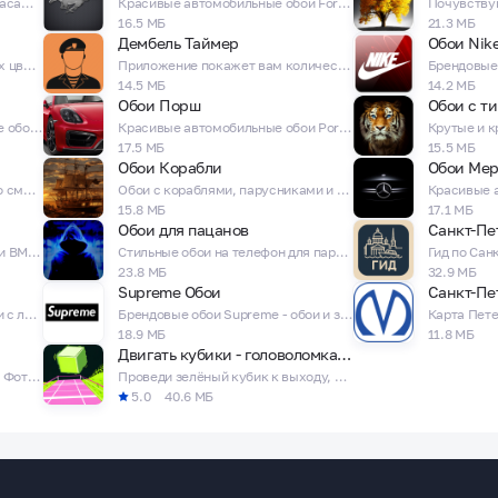
Красивые обои с песочными часами - невероятные обои с часами!
Красивые автомобильные обои Ford Mustang (Форд Мустанг)
16.5 МБ
21.3 МБ
Дембель Таймер
Обои Nik
Огромная коллекция красивых цветочных обоев с розами для телефона!
Приложение покажет вам количество дней до заветного Дембеля!
14.5 МБ
14.2 МБ
Обои Порш
Обои с т
Рождественские и Новогодние обои! Картинки, Фотографии и Обои для телефона!
Красивые автомобильные обои Porsche - невероятные Порши!
17.5 МБ
15.5 МБ
Обои Корабли
Обои Мер
Обои с ромашками для вашего смартфона в качестве HD и 4K!
Обои с кораблями, парусниками и яхтами для вашего смартфона в качестве HD и 4K!
15.8 МБ
17.1 МБ
Обои для пацанов
Красивые автомобильные обои BMW - невероятные бумеры и бэхи!
Стильные обои на телефон для парней!
23.8 МБ
32.9 МБ
Supreme Обои
Санкт-Пе
Брендовые обои Lacoste - обои с логотипом Лакосты и зеленым крокодилом!
Брендовые обои Supreme - обои и заставки с логотипом Суприм!
18.9 МБ
11.8 МБ
Двигать кубики - головоломка с блоками
Обои Криштиану Роналду HD – Фото CR7 на заставку! Крутые футбольные обои
Проведи зелёный кубик к выходу, толкая блоки! Логика в каждом уровне!
5.0
40.6 МБ