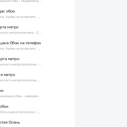
Леонардо Знакомства - Общение в твоем городе
дас обои
Слово пацана. Кровь на асфальте. Обои для телефона с Вовой Адидас
рта метро
Карта Минского метрополитена - Схема станций и маршрутов
цана Обои на телефон
Слово пацана. Кровь на асфальте. Обои для телефона
арта метро
Карта Казанского метрополитена - Схема станций и маршрутов
та метро
Карта Бакинского метрополитена - Схема станций и маршрутов
ои
Красивые книжные обои - невероятные обои с книгами!
обои
Наслаждайтесь красотой осени с потрясающими осенними обоями!
отая Осень