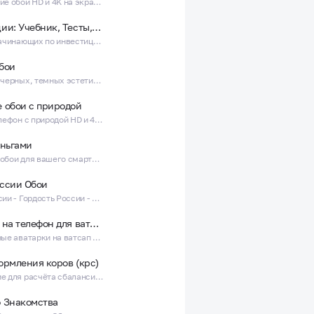
Космические обои HD и 4K на экран твоего телефона!
Инвестиции: Учебник, Тесты, Симулятор биржи
Курс для начинающих по инвестициям. Уроки, тесты и симулятор торговли акциями.
бои
Коллекция черных, темных эстетичных обоев для вашего телефона!
 обои с природой
Обои на телефон с природой HD и 4K Фоны Природы
еньгами
Денежные обои для вашего смартфона в качестве HD и 4K!
ссии Обои
Армия России - Гордость России - Подборка Обоев на телефон!
Аватарки на телефон для ватсап
Удивительные аватарки на ватсап для телефона!
ормления коров (крс)
Приложение для расчёта сбалансированного рациона дойных коров (КРС)
 Знакомства