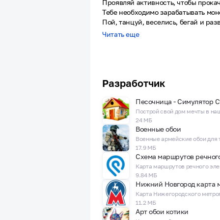
Проявляй активность, чтобы прокач
Тебе необходимо зарабатывать мон
Пой, танцуй, веселись, бегай и ра
Обязательно помоги петуху разбить
Читать еще
Нажимай на экран телефона, тыкай
Собирай монетки и классно провод
Игра клюкер отлично подойдет для 
Прекрасно займет время)
Если тебе скучно, можешь потыкать
Разработчик
Иии обязательно постарайся помочь
Клюкер суперски убивает время, ес
Скачивай бесплатно и пользуйся с 
24 МБ
Военные обои
Игру ждут обновления!
17.9 МБ
9.84 МБ
Нижний Новгород карта 
11.2 МБ
Арт обои котики