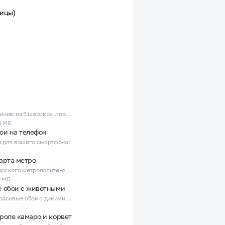
рицы)
кер!
Соберите линию из 5 шариков и побейте свой рекорд!
9 МБ
ои на телефон
e для вашего смартфона!
арта метро
Карта Самарского метрополитена - Схема станций и маршрутов
9 МБ
 обои с животными
Крутые и красивые обои с дикими и домашними животными для вашего телефона!
роле камаро и корвет