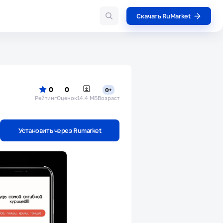
Скачать RuMarket
0
0
0+
Рейтинг
Оценок
14.4 МБ
Возраст
Установить через Rumarket