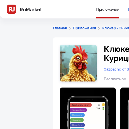
RuMarket
Приложения
Главная
Приложения
Клюкер - Симу
Клюке
Кури
Gazpacho of S
Бесплатное