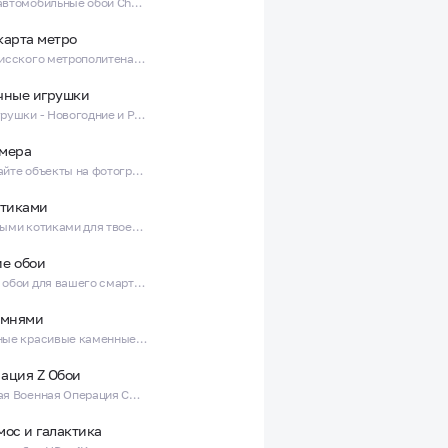
Красивые автомобильные обои Chevrolet Camaro and Corvette
карта метро
Карта Тбилисского метрополитена - Схема станций и маршрутов
чные игрушки
Елочные игрушки - Новогодние и Рождественские обои на телефон!
мера
Распознавайте объекты на фотографии в режиме реального времени!
отиками
Обои с милыми котиками для твоего телефона!
е обои
Армейские обои для вашего смартфона в качестве HD и 4K!
амнями
Вертикальные красивые каменные обои для вашего телефона 4K и HD
ация Z Обои
Специальная Военная Операция СВО Обои Картинки Фотографии Арт
мос и галактика