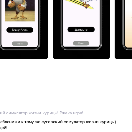
ий симулятор жизни курицы! Ржака игра!
слабления и к тому же суперский симулятор жизни курицы)
цей!