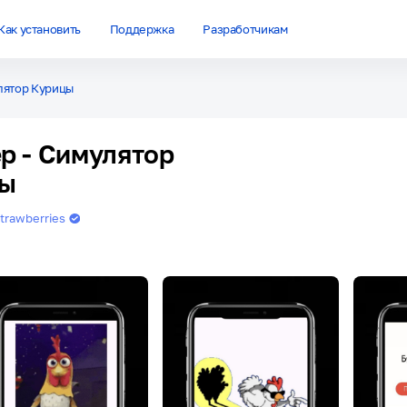
Как установить
Поддержка
Разработчикам
лятор Курицы
р - Симулятор
цы
trawberries