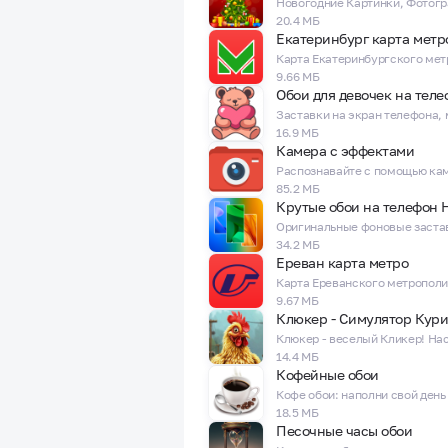
20.4 МБ
Екатеринбург карта метр
9.66 МБ
Обои для девочек на теле
16.9 МБ
Камера с эффектами
85.2 МБ
34.2 МБ
Ереван карта метро
9.67 МБ
Клюкер - Симулятор Кур
14.4 МБ
Кофейные обои
18.5 МБ
Песочные часы обои