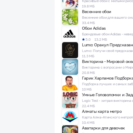
19.8 МБ
Весенние обои
33.4 МБ
Обои Adidas
5.0
13.2 МБ
Lumo: Оракул Предсказа
11.3 МБ
Викторина - Мировой оке
20.8 МБ
10 МБ
22.4 МБ
Алматы карта метро
10.4 МБ
Аватарки для девочек